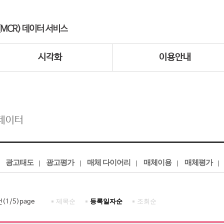
시각화
이용안내
데이터
광고태도
광고평가
매체 다이어리
매체이용
매체평가
제목순
등록일자순
조회순
건(
1
/
5
)page