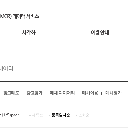
시각화
이용안내
데이터
광고태도
광고평가
매체 다이어리
매체이용
매체평가
제목순
등록일자순
조회순
건(
1
/
5
)page