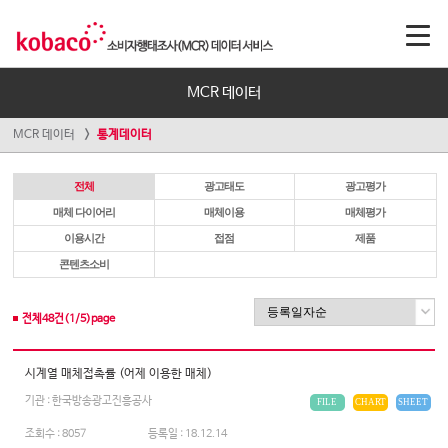
MCR 데이터
MCR 데이터
통계데이터
전체
광고태도
광고평가
매체 다이어리
매체이용
매체평가
이용시간
접점
제품
콘텐츠소비
전체
48
건(
1
/
5
)page
시계열 매체접촉률 (어제 이용한 매체)
기관 : 한국방송광고진흥공사
FILE
CHART
SHEET
조회수 :
8057
등록일 :
18.12.14