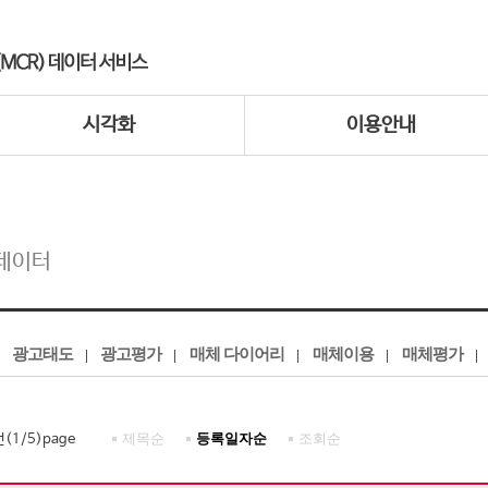
시각화
이용안내
데이터
광고태도
광고평가
매체 다이어리
매체이용
매체평가
제목순
등록일자순
조회순
건(
1
/
5
)page