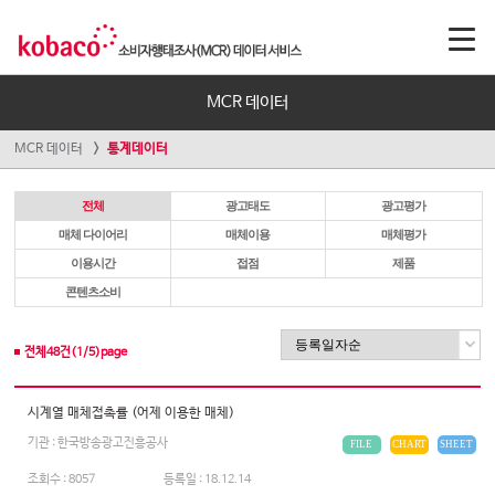
MCR 데이터
MCR 데이터
통계데이터
전체
광고태도
광고평가
매체 다이어리
매체이용
매체평가
이용시간
접점
제품
콘텐츠소비
전체
48
건(
1
/
5
)page
시계열 매체접촉률 (어제 이용한 매체)
기관 : 한국방송광고진흥공사
FILE
CHART
SHEET
조회수 :
8057
등록일 :
18.12.14