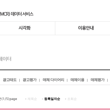
시각화
이용안내
데이터
광고태도
광고평가
매체 다이어리
매체이용
매체평가
제목순
등록일자순
조회순
건(
1
/
5
)page