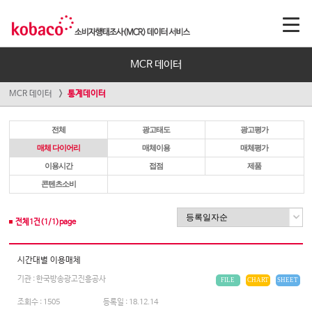
MCR 데이터
MCR 데이터
통계데이터
전체
광고태도
광고평가
매체 다이어리
매체이용
매체평가
이용시간
접점
제품
콘텐츠소비
전체
1
건(
1
/
1
)page
시간대별 이용매체
기관 : 한국방송광고진흥공사
FILE
CHART
SHEET
조회수 :
1505
등록일 :
18.12.14