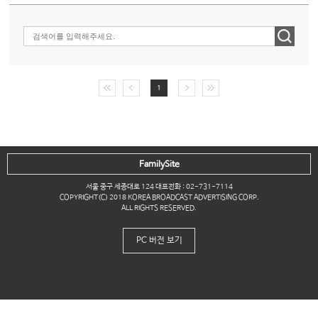
1
FamilySite
서울 중구 세종대로 124 대표전화 : 02-731-7114
COPYRIGHT(C) 2018 KOREA BROADCAST ADVERTISING CORP.
ALL RIGHTS RESERVED.
PC 버전 보기