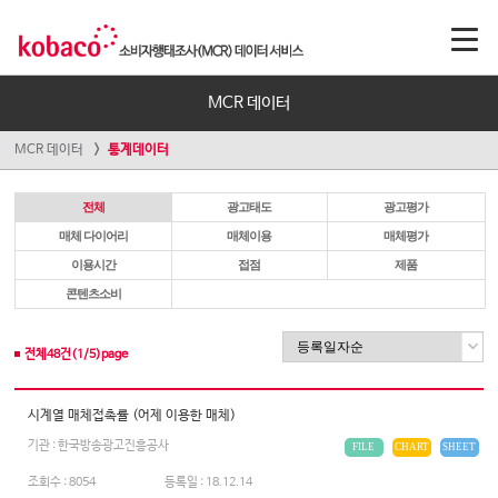
MCR 데이터
MCR 데이터
통계데이터
전체
광고태도
광고평가
매체 다이어리
매체이용
매체평가
이용시간
접점
제품
콘텐츠소비
전체
48
건(
1
/
5
)page
시계열 매체접촉률 (어제 이용한 매체)
기관 : 한국방송광고진흥공사
FILE
CHART
SHEET
조회수 :
8054
등록일 :
18.12.14