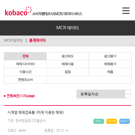
MCR 데이터
MCR 데이터
통계데이터
전체
광고태도
광고평가
매체 다이어리
매체이용
매체평가
이용시간
접점
제품
콘텐츠소비
전체
48
건(
1
/
5
)page
시계열 매체접촉률 (어제 이용한 매체)
기관 : 한국방송광고진흥공사
FILE
CHART
SHEET
조회수 :
8049
등록일 :
18.12.14