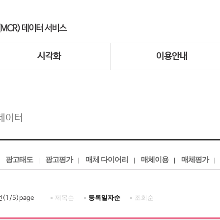
시각화
이용안내
데이터
광고태도
광고평가
매체 다이어리
매체이용
매체평가
제목순
등록일자순
조회순
건(
1
/
5
)page