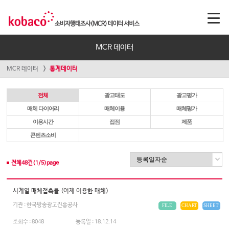
MCR 데이터
MCR 데이터
통계데이터
전체
광고태도
광고평가
매체 다이어리
매체이용
매체평가
이용시간
접점
제품
콘텐츠소비
전체
48
건(
1
/
5
)page
시계열 매체접촉률 (어제 이용한 매체)
기관 : 한국방송광고진흥공사
FILE
CHART
SHEET
조회수 :
8048
등록일 :
18.12.14