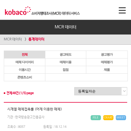
MCR 데이터
MCR 데이터
통계데이터
전체
광고태도
광고평가
매체 다이어리
매체이용
매체평가
이용시간
접점
제품
콘텐츠소비
전체
48
건(
1
/
5
)page
시계열 매체접촉률 (어제 이용한 매체)
기관 : 한국방송광고진흥공사
FILE
CHART
SHEET
조회수 :
8057
등록일 :
18.12.14