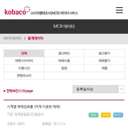
MCR 데이터
MCR 데이터
통계데이터
전체
광고태도
광고평가
매체 다이어리
매체이용
매체평가
이용시간
접점
제품
콘텐츠소비
전체
48
건(
1
/
5
)page
시계열 매체접촉률 (어제 이용한 매체)
기관 : 한국방송광고진흥공사
FILE
CHART
SHEET
조회수 :
8057
등록일 :
18.12.14