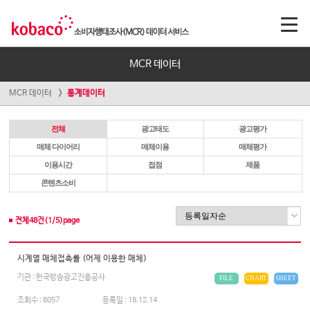
MCR 데이터
MCR 데이터
통계데이터
전체
광고태도
광고평가
매체 다이어리
매체이용
매체평가
이용시간
접점
제품
콘텐츠소비
전체
48
건(
1
/
5
)page
시계열 매체접촉률 (어제 이용한 매체)
기관 : 한국방송광고진흥공사
FILE
CHART
SHEET
조회수 :
8057
등록일 :
18.12.14