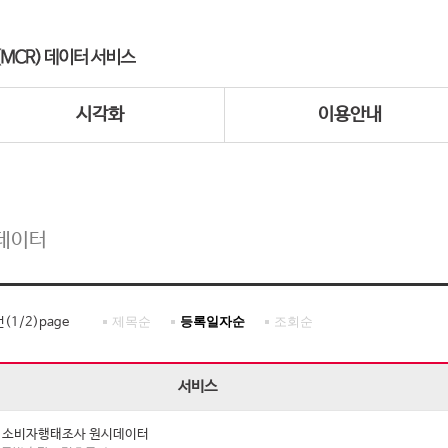
시각화
이용안내
데이터
제목순
등록일자순
조회순
건(
1
/
2
)page
서비스
년 소비자행태조사 원시데이터