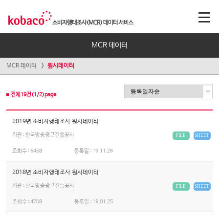
MCR 데이터
MCR 데이터
원시데이터
전체
19
건(
1
/
2
)page
2019년 소비자행태조사 원시데이터
기관 : 한국방송광고진흥공사
FILE
SHEET
조회수 :
6458
등록일 :
19.11.26
2018년 소비자행태조사 원시데이터
기관 : 한국방송광고진흥공사
FILE
SHEET
조회수 :
4708
등록일 :
19.01.25