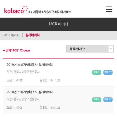
MCR 데이터
MCR 데이터
원시데이터
전체
19
건(
1
/
2
)page
2019년 소비자행태조사 원시데이터
기관 : 한국방송광고진흥공사
FILE
SHEET
조회수 :
6455
등록일 :
19.11.26
2018년 소비자행태조사 원시데이터
기관 : 한국방송광고진흥공사
FILE
SHEET
조회수 :
4708
등록일 :
19.01.25