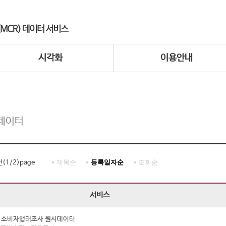
시각화
이용안내
데이터
제목순
등록일자순
조회순
건(
1
/
2
)page
서비스
년 소비자행태조사 원시데이터