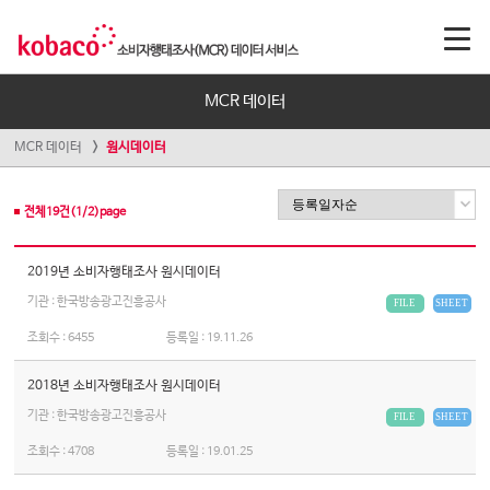
MCR 데이터
MCR 데이터
원시데이터
전체
19
건(
1
/
2
)page
2019년 소비자행태조사 원시데이터
기관 : 한국방송광고진흥공사
FILE
SHEET
조회수 :
6455
등록일 :
19.11.26
2018년 소비자행태조사 원시데이터
기관 : 한국방송광고진흥공사
FILE
SHEET
조회수 :
4708
등록일 :
19.01.25