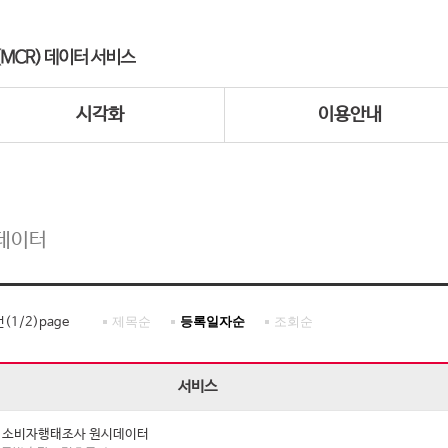
시각화
이용안내
데이터
제목순
등록일자순
조회순
건(
1
/
2
)page
서비스
년 소비자행태조사 원시데이터