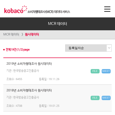
MCR 데이터
MCR 데이터
원시데이터
전체
19
건(
1
/
2
)page
2019년 소비자행태조사 원시데이터
기관 : 한국방송광고진흥공사
FILE
SHEET
조회수 :
6455
등록일 :
19.11.26
2018년 소비자행태조사 원시데이터
기관 : 한국방송광고진흥공사
FILE
SHEET
조회수 :
4708
등록일 :
19.01.25