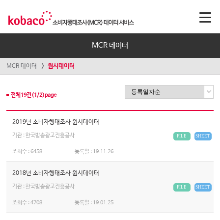
MCR 데이터
MCR 데이터
원시데이터
전체
19
건(
1
/
2
)page
2019년 소비자행태조사 원시데이터
기관 : 한국방송광고진흥공사
FILE
SHEET
조회수 :
6458
등록일 :
19.11.26
2018년 소비자행태조사 원시데이터
기관 : 한국방송광고진흥공사
FILE
SHEET
조회수 :
4708
등록일 :
19.01.25