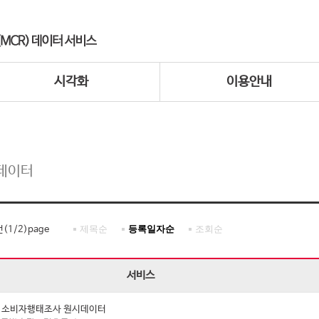
시각화
이용안내
데이터
제목순
등록일자순
조회순
건(
1
/
2
)page
서비스
년 소비자행태조사 원시데이터