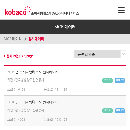
MCR 데이터
MCR 데이터
원시데이터
전체
19
건(
1
/
2
)page
2019년 소비자행태조사 원시데이터
기관 : 한국방송광고진흥공사
FILE
SHEET
조회수 :
6458
등록일 :
19.11.26
2018년 소비자행태조사 원시데이터
기관 : 한국방송광고진흥공사
FILE
SHEET
조회수 :
4708
등록일 :
19.01.25