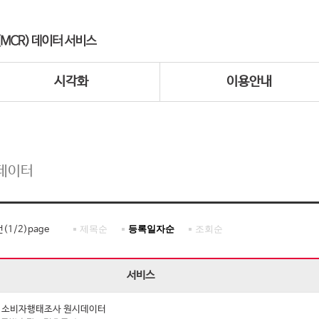
시각화
이용안내
데이터
제목순
등록일자순
조회순
건(
1
/
2
)page
서비스
년 소비자행태조사 원시데이터