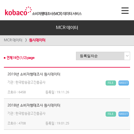
MCR 데이터
MCR 데이터
원시데이터
전체
19
건(
1
/
2
)page
2019년 소비자행태조사 원시데이터
기관 : 한국방송광고진흥공사
FILE
SHEET
조회수 :
6458
등록일 :
19.11.26
2018년 소비자행태조사 원시데이터
기관 : 한국방송광고진흥공사
FILE
SHEET
조회수 :
4708
등록일 :
19.01.25