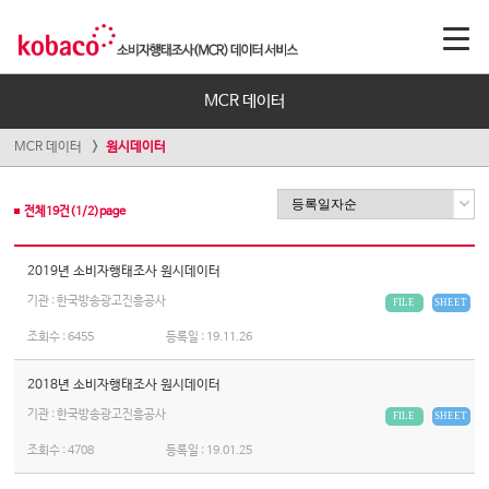
MCR 데이터
MCR 데이터
원시데이터
전체
19
건(
1
/
2
)page
2019년 소비자행태조사 원시데이터
기관 : 한국방송광고진흥공사
FILE
SHEET
조회수 :
6455
등록일 :
19.11.26
2018년 소비자행태조사 원시데이터
기관 : 한국방송광고진흥공사
FILE
SHEET
조회수 :
4708
등록일 :
19.01.25