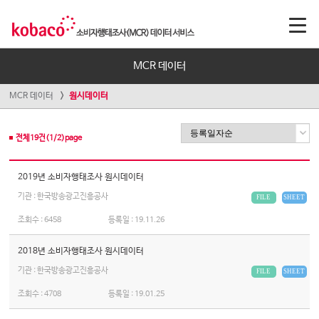
MCR 데이터
MCR 데이터
원시데이터
전체
19
건(
1
/
2
)page
2019년 소비자행태조사 원시데이터
기관 : 한국방송광고진흥공사
FILE
SHEET
조회수 :
6458
등록일 :
19.11.26
2018년 소비자행태조사 원시데이터
기관 : 한국방송광고진흥공사
FILE
SHEET
조회수 :
4708
등록일 :
19.01.25