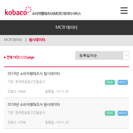
MCR 데이터
MCR 데이터
원시데이터
전체
19
건(
1
/
2
)page
2019년 소비자행태조사 원시데이터
기관 : 한국방송광고진흥공사
FILE
SHEET
조회수 :
6458
등록일 :
19.11.26
2018년 소비자행태조사 원시데이터
기관 : 한국방송광고진흥공사
FILE
SHEET
조회수 :
4708
등록일 :
19.01.25