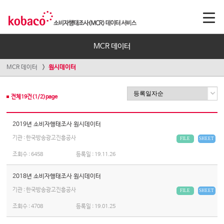
MCR 데이터
MCR 데이터
원시데이터
전체
19
건(
1
/
2
)page
2019년 소비자행태조사 원시데이터
기관 : 한국방송광고진흥공사
FILE
SHEET
조회수 :
6458
등록일 :
19.11.26
2018년 소비자행태조사 원시데이터
기관 : 한국방송광고진흥공사
FILE
SHEET
조회수 :
4708
등록일 :
19.01.25