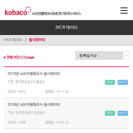
MCR 데이터
MCR 데이터
원시데이터
전체
19
건(
1
/
2
)page
2019년 소비자행태조사 원시데이터
기관 : 한국방송광고진흥공사
FILE
SHEET
조회수 :
6455
등록일 :
19.11.26
2018년 소비자행태조사 원시데이터
기관 : 한국방송광고진흥공사
FILE
SHEET
조회수 :
4708
등록일 :
19.01.25