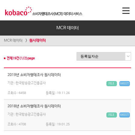
MCR 데이터
MCR 데이터
원시데이터
전체
19
건(
1
/
2
)page
2019년 소비자행태조사 원시데이터
기관 : 한국방송광고진흥공사
FILE
SHEET
조회수 :
6458
등록일 :
19.11.26
2018년 소비자행태조사 원시데이터
기관 : 한국방송광고진흥공사
FILE
SHEET
조회수 :
4708
등록일 :
19.01.25