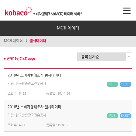
MCR 데이터
MCR 데이터
원시데이터
전체
19
건(
1
/
2
)page
2019년 소비자행태조사 원시데이터
기관 : 한국방송광고진흥공사
FILE
SHEET
조회수 :
6455
등록일 :
19.11.26
2018년 소비자행태조사 원시데이터
기관 : 한국방송광고진흥공사
FILE
SHEET
조회수 :
4708
등록일 :
19.01.25