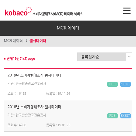
MCR 데이터
MCR 데이터
원시데이터
전체
19
건(
1
/
2
)page
2019년 소비자행태조사 원시데이터
기관 : 한국방송광고진흥공사
FILE
SHEET
조회수 :
6455
등록일 :
19.11.26
2018년 소비자행태조사 원시데이터
기관 : 한국방송광고진흥공사
FILE
SHEET
조회수 :
4708
등록일 :
19.01.25