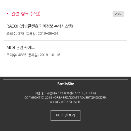
관련 링크 (
2
건)
더보기
RACOI (방송콘텐츠 가치정보 분석시스템)
조회수: 378
등록일: 2019-09-24
MCR 관련 사이트
조회수: 4885
등록일: 2018-10-16
FamilySite
서울 중구 세종대로 124 대표전화 : 02-731-7114
COPYRIGHT(C) 2018 KOREA BROADCAST ADVERTISING CORP.
ALL RIGHTS RESERVED.
PC 버전 보기