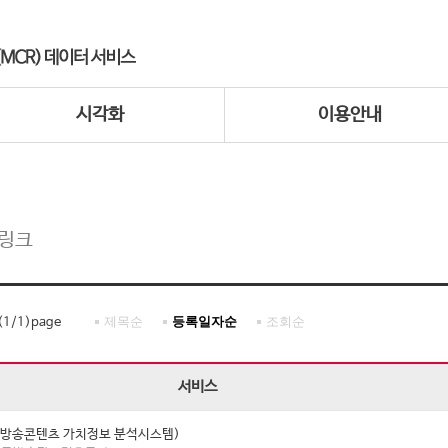
시각화
이용안내
 링크
제목순
등록일자순
조회순
(
1
/
1
)page
서비스
I (방송콘텐츠 가치정보 분석시스템)