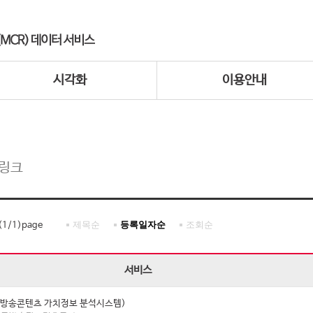
시각화
이용안내
 링크
제목순
등록일자순
조회순
(
1
/
1
)page
서비스
I (방송콘텐츠 가치정보 분석시스템)