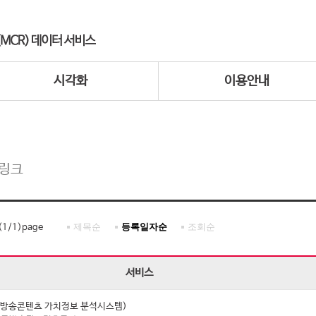
시각화
이용안내
 링크
제목순
등록일자순
조회순
(
1
/
1
)page
서비스
I (방송콘텐츠 가치정보 분석시스템)