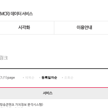
시각화
이용안내
 링크
제목순
등록일자순
조회순
(
1
/
1
)page
서비스
I (방송콘텐츠 가치정보 분석시스템)