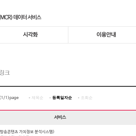
시각화
이용안내
 링크
제목순
등록일자순
조회순
(
1
/
1
)page
서비스
I (방송콘텐츠 가치정보 분석시스템)