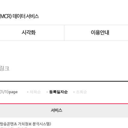
시각화
이용안내
 링크
제목순
등록일자순
조회순
(
1
/
1
)page
서비스
I (방송콘텐츠 가치정보 분석시스템)