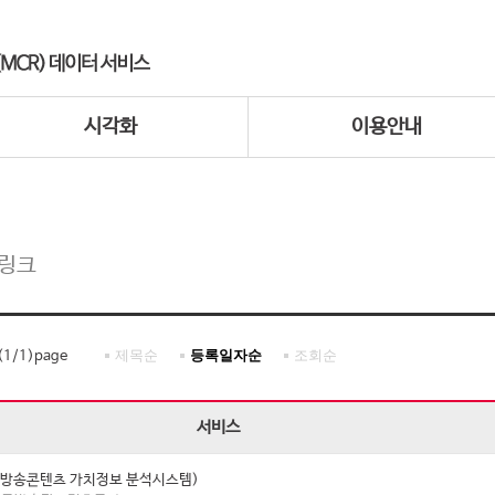
시각화
이용안내
 링크
제목순
등록일자순
조회순
(
1
/
1
)page
서비스
I (방송콘텐츠 가치정보 분석시스템)