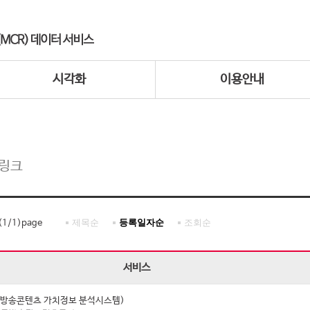
시각화
이용안내
 링크
제목순
등록일자순
조회순
(
1
/
1
)page
서비스
I (방송콘텐츠 가치정보 분석시스템)