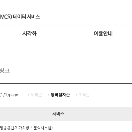
시각화
이용안내
 링크
제목순
등록일자순
조회순
(
1
/
1
)page
서비스
I (방송콘텐츠 가치정보 분석시스템)