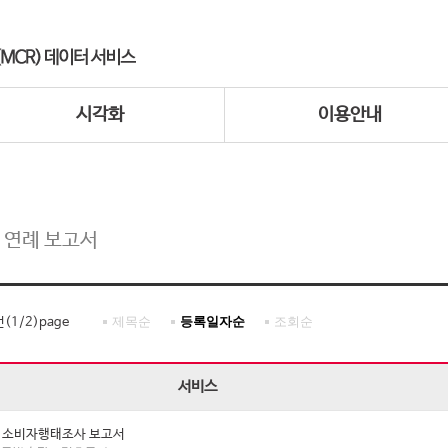
시각화
이용안내
 연례 보고서
제목순
등록일자순
조회순
건(
1
/
2
)page
서비스
년 소비자행태조사 보고서