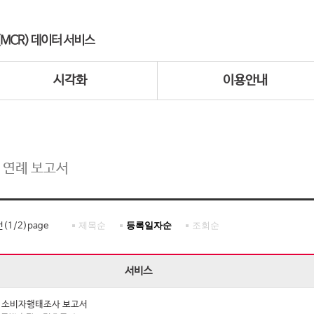
시각화
이용안내
 연례 보고서
제목순
등록일자순
조회순
건(
1
/
2
)page
서비스
년 소비자행태조사 보고서