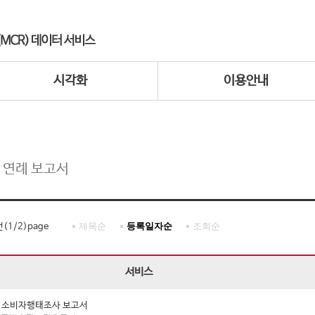
시각화
이용안내
 연례 보고서
제목순
등록일자순
조회순
건(
1
/
2
)page
서비스
년 소비자행태조사 보고서