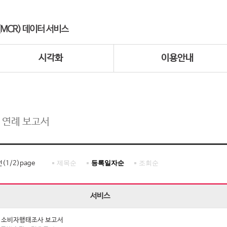
시각화
이용안내
 연례 보고서
제목순
등록일자순
조회순
건(
1
/
2
)page
서비스
년 소비자행태조사 보고서