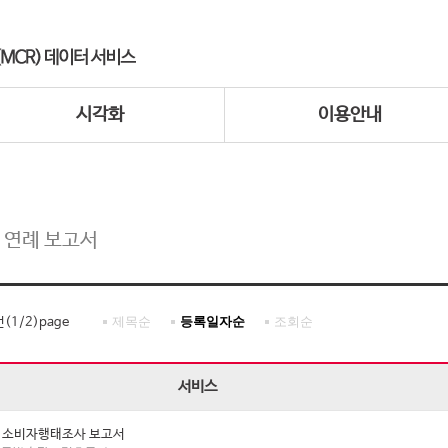
시각화
이용안내
 연례 보고서
제목순
등록일자순
조회순
건(
1
/
2
)page
서비스
년 소비자행태조사 보고서